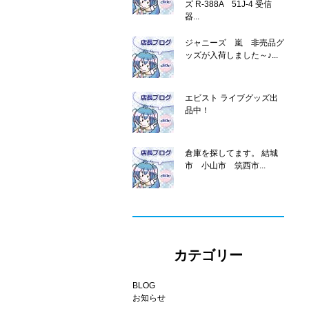
ズ R-388A 51J-4 受信
器...
ジャニーズ 嵐 非売品グ
ッズが入荷しました～♪...
エビスト ライブグッズ出
品中！
倉庫を探してます。 結城
市 小山市 筑西市...
カテゴリー
BLOG
お知らせ