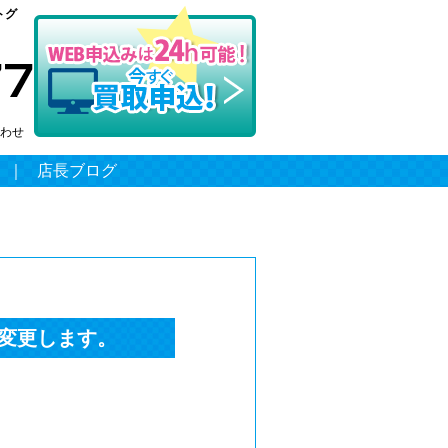
トグ
わせ
｜
店長ブログ
変更します。
2016.10.30