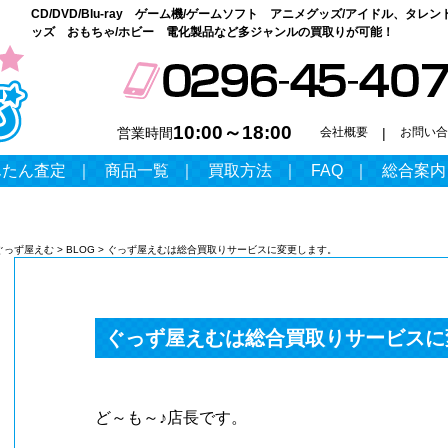
CD/DVD/Blu-ray ゲーム機/ゲームソフト アニメグッズ/アイドル、タレン
ッズ おもちゃ/ホビー 電化製品など多ジャンルの買取りが可能！
10:00～18:00
営業時間
会社概要
|
お問い合
んたん査定
｜
商品一覧
｜
買取方法
｜
FAQ
｜
総合案内
ぐっず屋えむ
>
BLOG
>
ぐっず屋えむは総合買取りサービスに変更します。
ぐっず屋えむは総合買取りサービスに
ど～も～♪店長です。