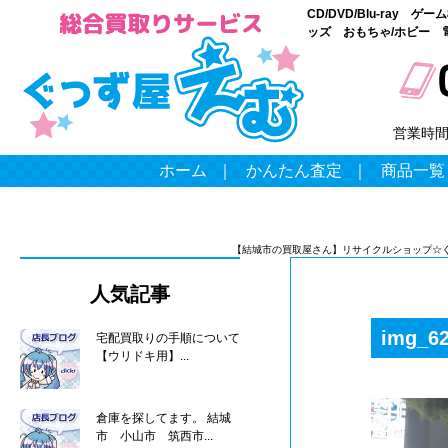
CD/DVD/Blu-ray
ッズ おもちゃ/ホビー 
営業時
ホーム
｜
かんたん査定
｜
商品一覧
【結城市の買取屋さん】リサイクルショップ☆
人気記事
img_6
宅配買取りの手順について
【ウリドキ用】...
倉庫を探してます。 結城
市 小山市 筑西市...