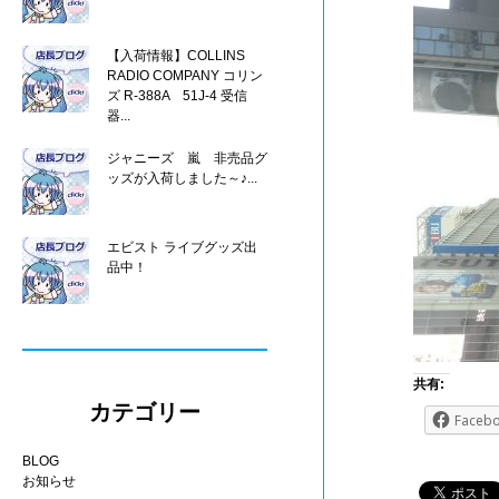
【入荷情報】COLLINS
RADIO COMPANY コリン
ズ R-388A 51J-4 受信
器...
ジャニーズ 嵐 非売品グ
ッズが入荷しました～♪...
エビスト ライブグッズ出
品中！
共有:
カテゴリー
Faceb
BLOG
お知らせ