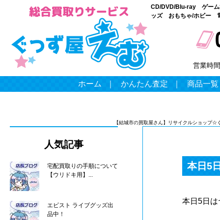
CD/DVD/Blu-ray
ッズ おもちゃ/ホビー 
営業時
ホーム
｜
かんたん査定
｜
商品一覧
【結城市の買取屋さん】リサイクルショップ☆
人気記事
本日5
宅配買取りの手順について
【ウリドキ用】...
本日5日
エビスト ライブグッズ出
品中！