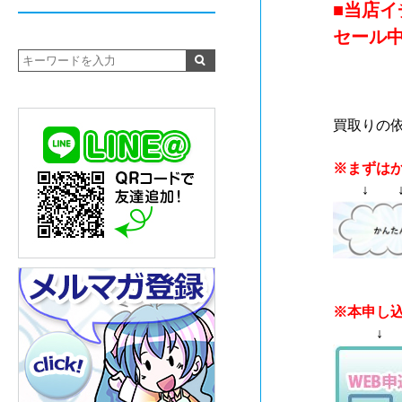
■当店
セール
買取りの
※まずは
↓ ↓
※本申し
↓ 