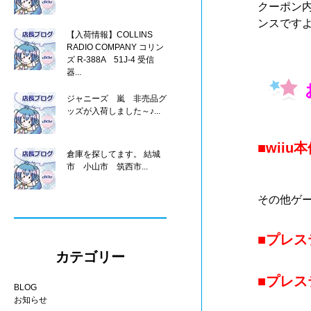
クーポン
ンスですよ
【入荷情報】COLLINS
RADIO COMPANY コリン
ズ R-388A 51J-4 受信
器...
ジャニーズ 嵐 非売品グ
ッズが入荷しました～♪...
■wii
倉庫を探してます。 結城
市 小山市 筑西市...
その他ゲ
■
プレス
カテゴリー
■プレ
BLOG
お知らせ