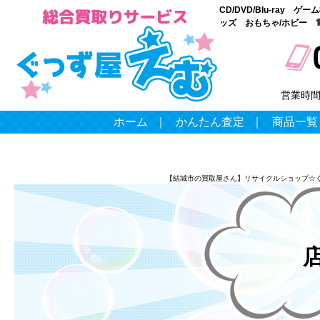
CD/DVD/Blu-ray
ッズ おもちゃ/ホビー 
営業時
ホーム
｜
かんたん査定
｜
商品一覧
【結城市の買取屋さん】リサイクルショップ☆