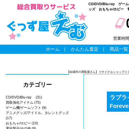
CD/DVD/Blu-ray
ッズ おもちゃ/ホビー 
営業時
ホーム
｜
かんたん査定
｜
商品一覧
【結城市の買取屋さん】リサイクルショップ☆
カテゴリー
ラブライブ
CD/DVD/Blu-ray
(31)
買取強化アイテム
(75)
Forev
ゲーム機/ゲームソフト
(9)
アニメグッズ/アイドル、タレントグッズ
(17)
おもちゃ/ホビー
(10)
電化製品/その他
(9)