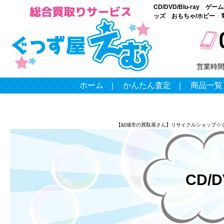
CD/DVD/Blu-ray
ッズ おもちゃ/ホビー 
営業時
ホーム
｜
かんたん査定
｜
商品一覧
【結城市の買取屋さん】リサイクルショップ☆
CD/D