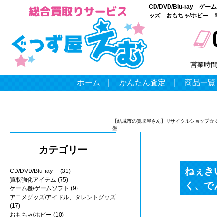
CD/DVD/Blu-ray
ッズ おもちゃ/ホビー 
営業時
ホーム
｜
かんたん査定
｜
商品一覧
【結城市の買取屋さん】リサイクルショップ☆
盤
カテゴリー
ねぇき
CD/DVD/Blu-ray
(31)
買取強化アイテム
(75)
く、でん
ゲーム機/ゲームソフト
(9)
アニメグッズ/アイドル、タレントグッズ
(17)
おもちゃ/ホビー
(10)