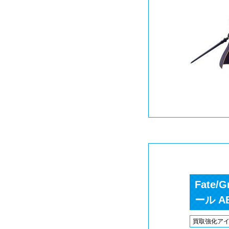
Fate/
ール 
買取強化ア