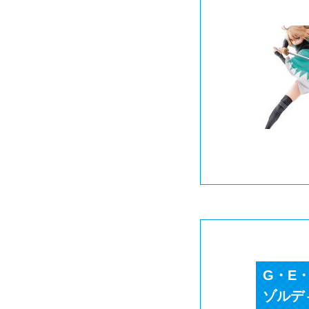
G・E・
ゾルデ