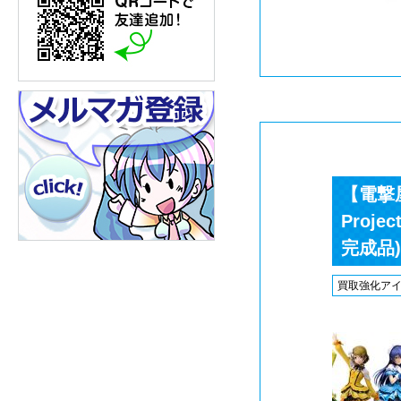
【電撃屋
Proj
完成品)
買取強化ア