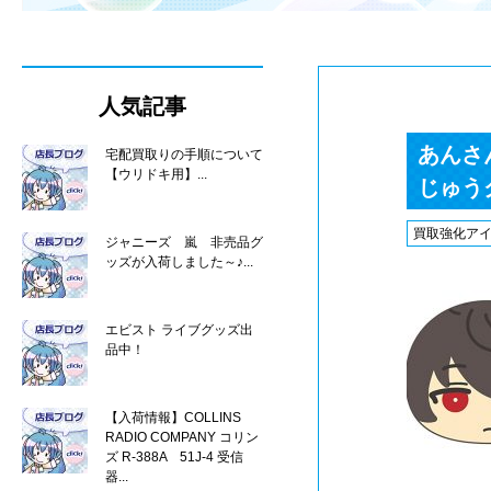
人気記事
あんさ
宅配買取りの手順について
【ウリドキ用】...
じゅうク
買取強化ア
ジャニーズ 嵐 非売品グ
ッズが入荷しました～♪...
エビスト ライブグッズ出
品中！
【入荷情報】COLLINS
RADIO COMPANY コリン
ズ R-388A 51J-4 受信
器...