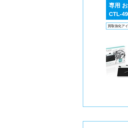
専用 
CTL-4
買取強化ア