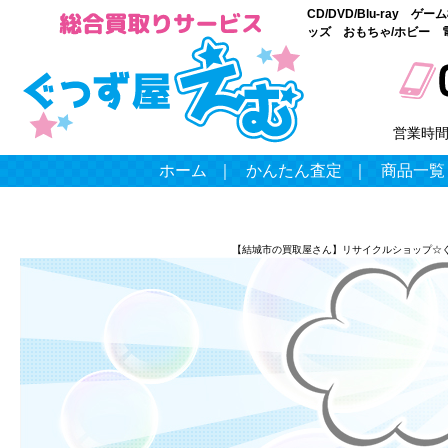
CD/DVD/Blu-ray
ッズ おもちゃ/ホビー 
営業時
ホーム
｜
かんたん査定
｜
商品一覧
【結城市の買取屋さん】リサイクルショップ☆