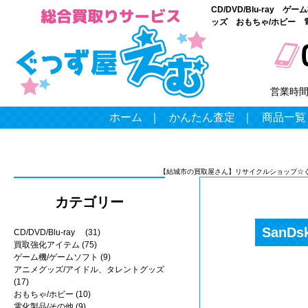
CD/DVD/Blu-ray
ッズ おもちゃ/ホビー 
営業時
ホーム
｜
かんたん査定
｜
商品一覧
【結城市の買取屋さん】リサイクルショップ☆
カテゴリー
SanD
CD/DVD/Blu-ray
(31)
買取強化アイテム
(75)
ゲーム機/ゲームソフト
(9)
アニメグッズ/アイドル、タレントグッズ
(17)
おもちゃ/ホビー
(10)
電化製品/その他
(9)