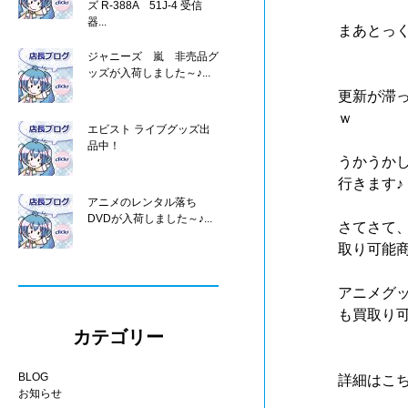
ズ R-388A 51J-4 受信
器...
まあとっく
ジャニーズ 嵐 非売品グ
ッズが入荷しました～♪...
更新が滞っ
ｗ
エビスト ライブグッズ出
品中！
うかうか
行きます♪
アニメのレンタル落ち
DVDが入荷しました～♪...
さてさて
取り可能
アニメグ
も買取り
カテゴリー
BLOG
詳細はこ
お知らせ