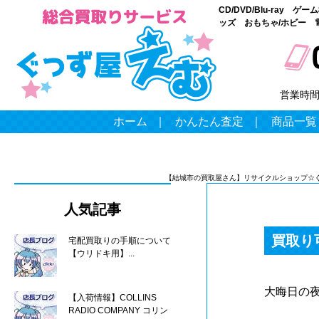
CD/DVD/Blu-ray
ッズ おもちゃ/ホビー 
営業時
ホーム
｜
かんたん査定
｜
商品一覧
【結城市の買取屋さん】リサイクルショップ☆
人気記事
買取り
宅配買取りの手順について
【ウリドキ用】...
大晦日の
【入荷情報】COLLINS
RADIO COMPANY コリン