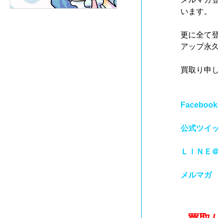
います。
更に全て
アップ永
買取り申
Facebo
公式ツイ
ＬＩＮＥ
メルマガ