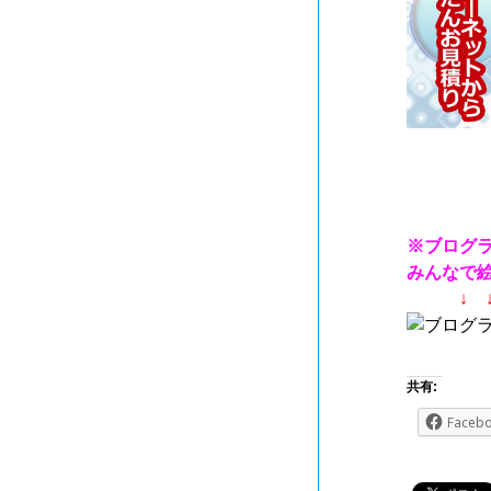
※ブログ
みんなで
↓ 
共有:
Faceb