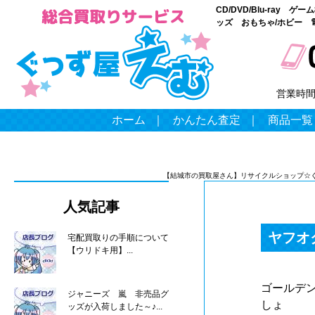
CD/DVD/Blu-ray
ッズ おもちゃ/ホビー 
営業時
ホーム
｜
かんたん査定
｜
商品一覧
【結城市の買取屋さん】リサイクルショップ☆
人気記事
ヤフオ
宅配買取りの手順について
【ウリドキ用】...
ゴールデ
ジャニーズ 嵐 非売品グ
しょ
ッズが入荷しました～♪...