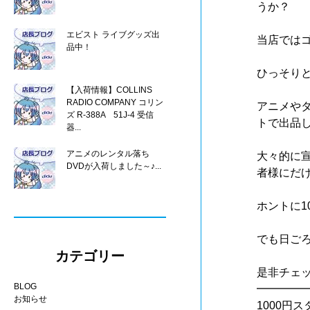
うか？
エビスト ライブグッズ出
当店では
品中！
ひっそり
【入荷情報】COLLINS
RADIO COMPANY コリン
アニメやタ
ズ R-388A 51J-4 受信
トで出品
器...
アニメのレンタル落ち
大々的に
DVDが入荷しました～♪...
者様にだ
ホントに1
でも日ご
カテゴリー
是非チェ
BLOG
━━━━
お知らせ
1000円