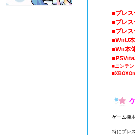
■プレス
■プレ
■
プレス
■WiiU
■Wii本
■PSVit
■ニンテン
■XBOXOn
ゲーム機
特にプレ