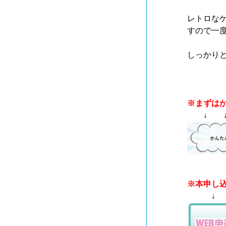
レトロな
すので一
しっかり
※まずは
↓ ↓
※本申し
↓ 