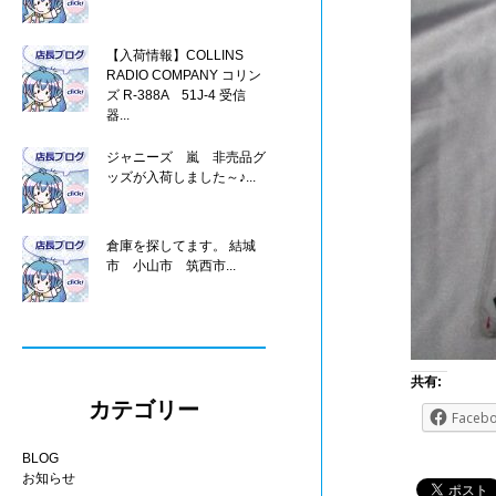
【入荷情報】COLLINS
RADIO COMPANY コリン
ズ R-388A 51J-4 受信
器...
ジャニーズ 嵐 非売品グ
ッズが入荷しました～♪...
倉庫を探してます。 結城
市 小山市 筑西市...
共有:
カテゴリー
Faceb
BLOG
お知らせ