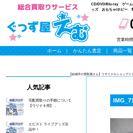
CD/DVD/Blu-ray
ッズ おもちゃ/ホビー 
営業時
ホーム
｜
かんたん査定
｜
商品一覧
【結城市の買取屋さん】リサイクルショップ☆
人気記事
IMG_7
宅配買取りの手順について
【ウリドキ用】...
エビスト ライブグッズ出
品中！