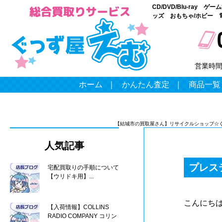
CD/DVD/Blu-ray
ッズ おもちゃ/ホビー 
営業時
ホーム
｜
かんたん査定
｜
商品一覧
【結城市の買取屋さん】リサイクルショップ☆
人気記事
プレス
宅配買取りの手順について
【ウリドキ用】...
こんにち
【入荷情報】COLLINS
RADIO COMPANY コリン