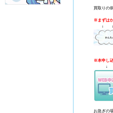
買取りの
※まずは
↓ ↓
※本申し
↓ 
お急ぎの