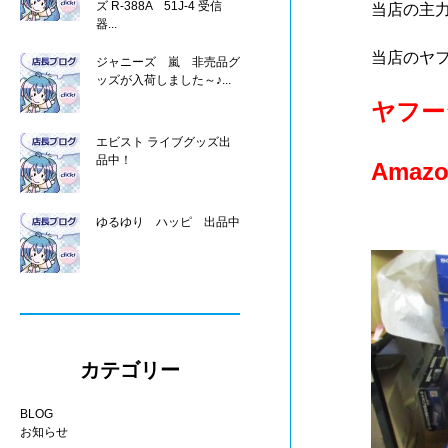
ズ R-388A 51J-4 受信
当店の主
器...
当店のヤフ
ジャニーズ 嵐 非売品グ
ッズが入荷しました～♪...
ヤフー
エビスト ライブグッズ出
品中！
Amaz
ゆるゆり ハッピ 出品中
カテゴリー
BLOG
お知らせ