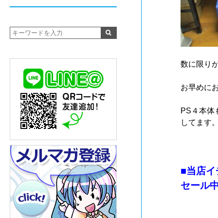
数に限り
お早めに
PS４本体
してます
■当店
セール