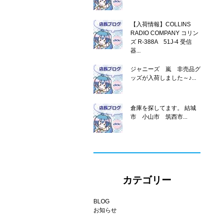
【入荷情報】COLLINS
RADIO COMPANY コリン
ズ R-388A 51J-4 受信
器...
ジャニーズ 嵐 非売品グ
ッズが入荷しました～♪...
倉庫を探してます。 結城
市 小山市 筑西市...
カテゴリー
BLOG
お知らせ