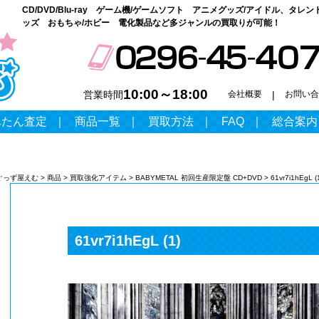
CD/DVD/Blu-ray ゲーム機/ゲームソフト アニメグッズ/アイドル、タレン
ッズ おもちゃ/ホビー 電化製品など多ジャンルの買取りが可能！
10:00～18:00
営業時間
会社概要
|
お問い合
んたん査定
｜
商品一覧
｜
買取方法
｜
FAQ
｜
総合案内
ぐっず屋えむ
>
商品
>
買取強化アイテム
>
BABYMETAL 初回生産限定盤 CD+DVD
>
61vr7i1hEgL (
61vr7i1hEgL (1)