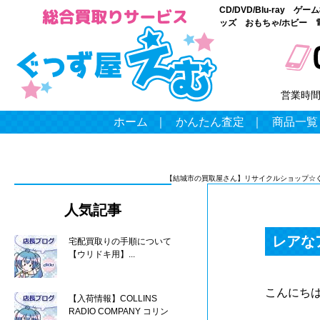
CD/DVD/Blu-ray
ッズ おもちゃ/ホビー 
営業時
ホーム
｜
かんたん査定
｜
商品一覧
【結城市の買取屋さん】リサイクルショップ☆
人気記事
レアな
宅配買取りの手順について
【ウリドキ用】...
こんにち
【入荷情報】COLLINS
RADIO COMPANY コリン