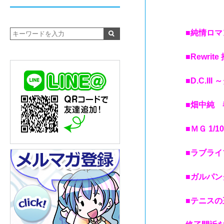
■純情ロ
■Rewri
■D.C.I
■畑中純 
■ＭＧ 1
■ラブラ
■ガルパ
■テニス