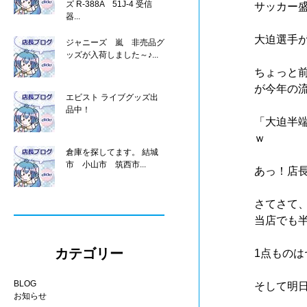
ズ R-388A 51J-4 受信
サッカー
器...
大迫選手
ジャニーズ 嵐 非売品グ
ッズが入荷しました～♪...
ちょっと
が今年の
エビスト ライブグッズ出
品中！
「大迫半
ｗ
倉庫を探してます。 結城
市 小山市 筑西市...
あっ！店
さてさて
当店でも
カテゴリー
1点もの
BLOG
そして明
お知らせ