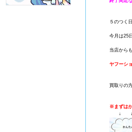
終了間近
５のつく
今月は25
当店から
ヤフーシ
買取りの
※まずは
↓ ↓