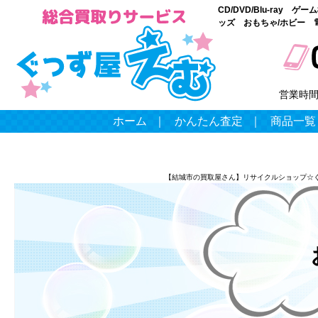
CD/DVD/Blu-ray
ッズ おもちゃ/ホビー 
営業時
ホーム
｜
かんたん査定
｜
商品一覧
【結城市の買取屋さん】リサイクルショップ☆