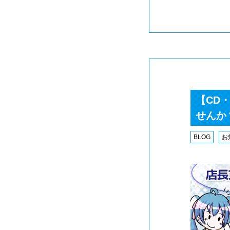
【CD・
せんか
BLOG
お