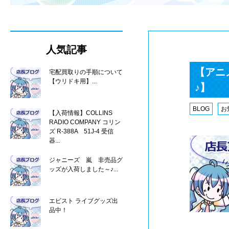
人気記事
【アニ
宅配買取りの手順について
【ウリドキ用】...
♪】
BLOG
お
【入荷情報】COLLINS
RADIO COMPANY コリン
ズ R-388A 51J-4 受信
器...
ジャニーズ 嵐 非売品グ
ッズが入荷しました～♪...
エビスト ライブグッズ出
品中！