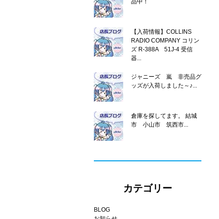
品中！
【入荷情報】COLLINS
RADIO COMPANY コリン
ズ R-388A 51J-4 受信
器...
ジャニーズ 嵐 非売品グ
ッズが入荷しました～♪...
倉庫を探してます。 結城
市 小山市 筑西市...
カテゴリー
BLOG
お知らせ