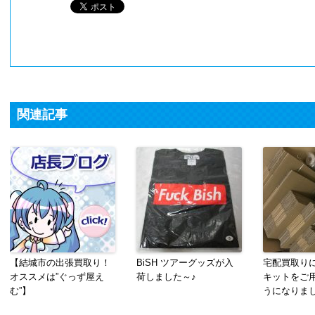
関連記事
【結城市の出張買取り！
BiSH ツアーグッズが入
宅配買取り
オススメは”ぐっず屋え
荷しました～♪
キットをご
む”】
うになりま