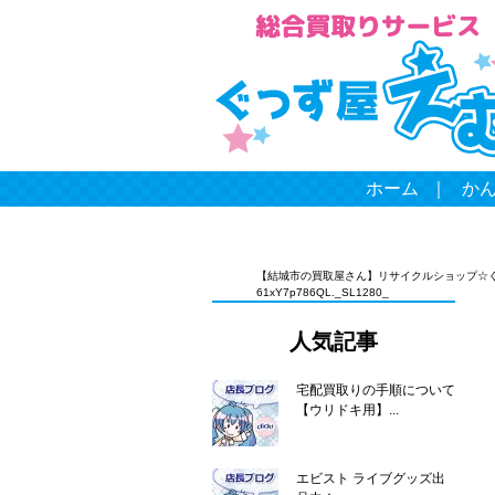
ホーム
｜
か
【結城市の買取屋さん】リサイクルショップ☆
61xY7p786QL._SL1280_
人気記事
宅配買取りの手順について
【ウリドキ用】...
エビスト ライブグッズ出