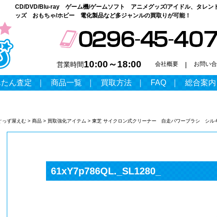
CD/DVD/Blu-ray ゲーム機/ゲームソフト アニメグッズ/アイドル、タレン
ッズ おもちゃ/ホビー 電化製品など多ジャンルの買取りが可能！
10:00～18:00
営業時間
会社概要
|
お問い合
んたん査定
｜
商品一覧
｜
買取方法
｜
FAQ
｜
総合案内
ぐっず屋えむ
>
商品
>
買取強化アイテム
>
東芝 サイクロン式クリーナー 自走パワーブラシ シルキーバイ
61xY7p786QL._SL1280_