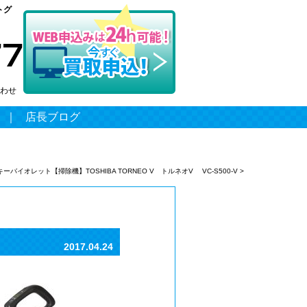
トグ
わせ
｜
店長ブログ
オレット【掃除機】TOSHIBA TORNEO V トルネオV VC-S500-V
>
2017.04.24