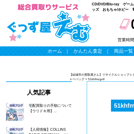
CD/DVD/Blu-ray
ッズ おもちゃ/ホビー 
営業時
ホーム
｜
かんたん査定
｜
商品一覧
【結城市の買取屋さん】リサイクルショップ☆
ャーバッグ
>
51khfmcgnll
人気記事
51khfm
宅配買取りの手順について
【ウリドキ用】...
【入荷情報】COLLINS