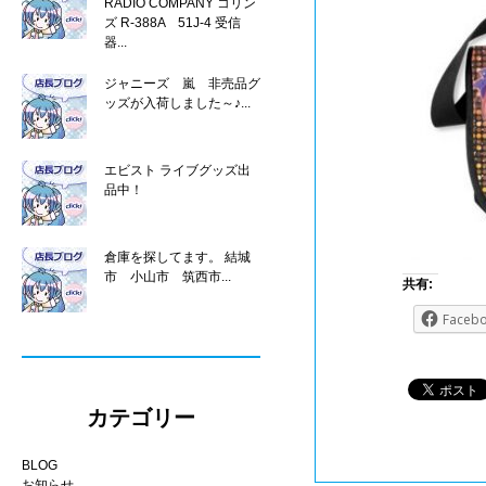
RADIO COMPANY コリン
ズ R-388A 51J-4 受信
器...
ジャニーズ 嵐 非売品グ
ッズが入荷しました～♪...
エビスト ライブグッズ出
品中！
倉庫を探してます。 結城
市 小山市 筑西市...
共有:
Faceb
カテゴリー
BLOG
お知らせ