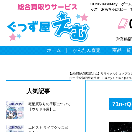
CD/DVD/Blu-ray
ッズ おもちゃ/ホビー 
営業時
ホーム
｜
かんたん査定
｜
商品一覧
【結城市の買取屋さん】リサイクルショップ☆
ょに! 完全初回限定生産 Blu-ray
>
71n-rQoYs
人気記事
71n-r
宅配買取りの手順について
【ウリドキ用】...
エビスト ライブグッズ出