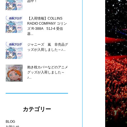
品中！
【入荷情報】COLLINS
RADIO COMPANY コリン
ズ R-388A 51J-4 受信
器...
ジャニーズ 嵐 非売品グ
ッズが入荷しました～♪...
抱き枕カバーなどのアニメ
グッズが入荷しました～
♪...
カテゴリー
BLOG
お知らせ