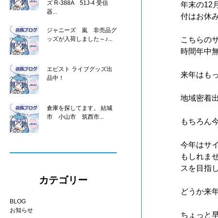
ズ R-388A 51J-4 受信
年末の12
器...
付はお休
ジャニーズ 嵐 非売品グ
ッズが入荷しました～♪...
こちらの
時間年中
エビスト ライブグッズ出
来年はも
品中！
地域密着
倉庫を探してます。 結城
市 小山市 筑西市...
もちろん
今年はサ
もしれま
スを目指
カテゴリー
どうか来
BLOG
お知らせ
ちょっと