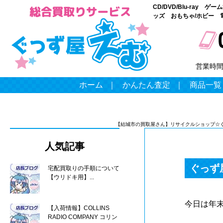
CD/DVD/Blu-ray
ッズ おもちゃ/ホビー 
営業時
ホーム
｜
かんたん査定
｜
商品一覧
【結城市の買取屋さん】リサイクルショップ☆
人気記事
ぐっず
宅配買取りの手順について
【ウリドキ用】...
今日は年
【入荷情報】COLLINS
RADIO COMPANY コリン