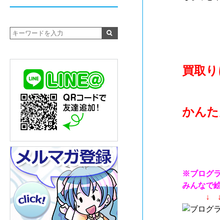
ぐっず
買取り
かんた
※ブログ
みんなで
↓ 